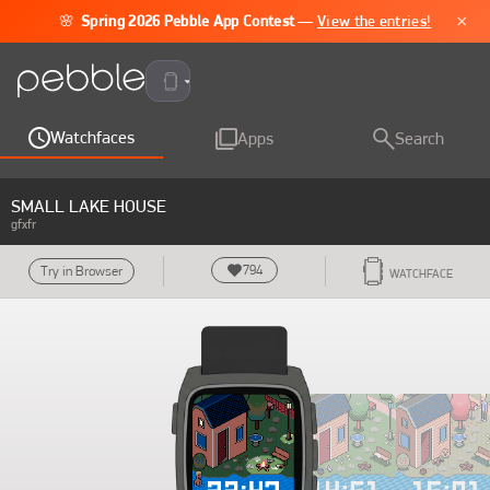
×
🌸
Spring 2026 Pebble App Contest
—
View the entries!
Pebble Time 2
Watchfaces
Apps
Search
SMALL LAKE HOUSE
gfxfr
794
Try in Browser
WATCHFACE